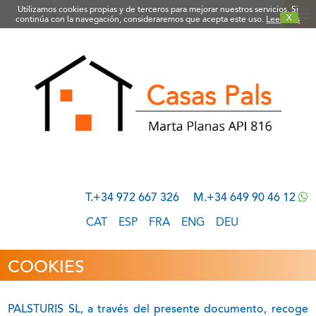
Utilizamos cookies propias y de terceros para mejorar nuestros servicios. Si
X
continúa con la navegación, consideraremos que acepta este uso.
Leer más
T.+34 972 667 326
M.+34 649 90 46 12
CAT
ESP
FRA
ENG
DEU
COOKIES
PALSTURIS SL, a través del presente documento, recoge