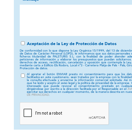
Aceptación de la Ley de Protección de Datos
De conformidad con lo que dispone la Ley Orgánica 15/1999, del 13 de diciembr
de Datos de Carácter Personal (LOPD), le informamos que sus datos personales 
ficheros titularidad de PALSTURIS S.L. con la finalidad de poder atender a
peticiones de información y elaborar los presupuestos que puedan solicitarnos.
derechos de acceso, rectificación, cancelación y oposición que contempla la Ley,
mediante carta a Edificio Els Rodors, Local nº3 - Carretera Platja de Pals - Pals, Gir
Protección de datos.
Al apretar el botón ENVIAR presto mi consentimiento para que los dato
facilitados en este cuestionario, sean tratados por la empresa con la finalida
la consulta efectuada y enviarme la información comercial solicitada. Así m
que he leido y acepto el aviso legal y la política de privacidad de la empresa.
interesado que puede revocar el consentimiento prestado en cualqu
dirigiéndose por escrito a la dirección facilitada por el Responsable en el
AV
ejercitar sus derechos en cualquier momento, de la manera descrita en nue
DE PRIVACIDAD
.