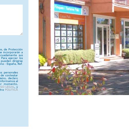
e, de Protección
se incorporarán a
decuadamente sus
 Para ejercer los
 pueden dirigirse
ona - España, Ref.
s personales
d de contestar
ismo, declaro
 Informamos al
ier momento,
ISO LEGAL
, y
stra
POLITICA