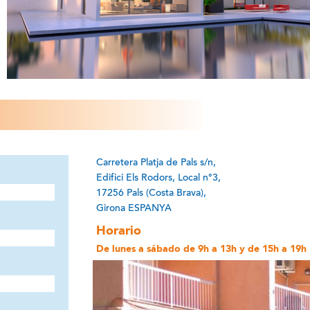
Carretera Platja de Pals s/n,
Edifici Els Rodors, Local n°3,
17256 Pals (Costa Brava),
Girona ESPANYA
Horario
De lunes a sábado de 9h a 13h y de 15h a 19h