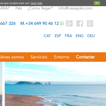
emos que acepta este uso.
Leer más
X
CASA?
Pals
¿Cómo llegar?
info@casaspals.com
 667 326
M.+34 649 90 46 12
CAT
ESP
FRA
ENG
DEU
iénes somos
Servicios
Entorno
Contactar