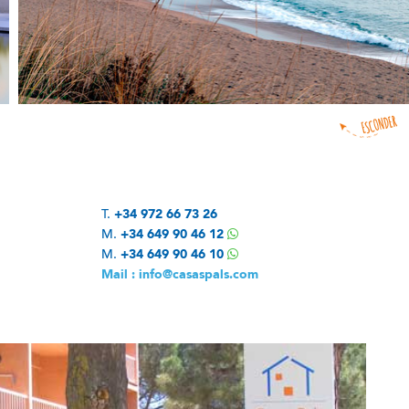
T.
+34 972 66 73 26
M.
+34 649 90 46 12
M.
+34 649 90 46 10
Mail : info@casaspals.com