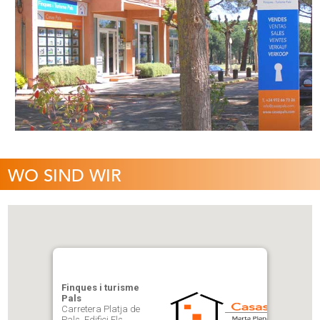
WO SIND WIR
Finques i turisme
Pals
Carretera Platja de
Pals, Edifici Els