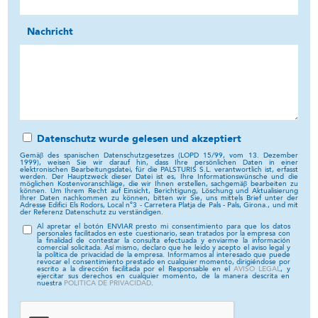
Nachricht
Datenschutz wurde gelesen und akzeptiert
Gemäβ des spanischen Datenschutzgesetzes (LOPD 15/99, vom 13. Dezember
1999), weisen Sie wir darauf hin, dass Ihre persönlichen Daten in einer
elektronischen Bearbeitungsdatei, für die PALSTURIS S.L. verantwortlich ist, erfasst
werden. Der Hauptzweck dieser Datei ist es, Ihre Informationswünsche und die
möglichen Kostenvoranschläge, die wir Ihnen erstellen, sachgemäβ bearbeiten zu
können. Um Ihrem Recht auf Einsicht, Berichtigung, Löschung und Aktualisierung
Ihrer Daten nachkommen zu können, bitten wir Sie, uns mittels Brief unter der
Adresse Edifici Els Rodors, Local nº3 - Carretera Platja de Pals - Pals, Girona., und mit
der Referenz Datenschutz zu verständigen.
Al apretar el botón ENVIAR presto mi consentimiento para que los datos
personales facilitados en este cuestionario, sean tratados por la empresa con
la finalidad de contestar la consulta efectuada y enviarme la información
comercial solicitada. Así mismo, declaro que he leido y acepto el aviso legal y
la política de privacidad de la empresa. Informamos al interesado que puede
revocar el consentimiento prestado en cualquier momento, dirigiéndose por
escrito a la dirección facilitada por el Responsable en el
AVISO LEGAL
, y
ejercitar sus derechos en cualquier momento, de la manera descrita en
nuestra
POLITICA DE PRIVACIDAD
.