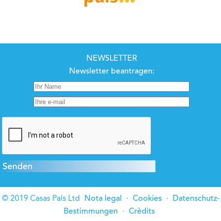
NEWSLETTER
Newsletter beantragen:
© 2019 Casas Pals Ltd
Nota legal
·
Cookies
·
Datenschutz-
Bestimmungen
·
Crèdits