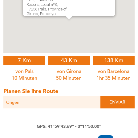
Rodors, Local nº3,
17256 Pals, Province of
Girona, Espanya
7 Km
43 Km
138 Km
von Pals
von Girona
von Barcelona
10 Minuten
50 Minuten
1hr 35 Minuten
Planen Sie ihre Route
GPS: 41º59'43.69" - 3º11'50.00"