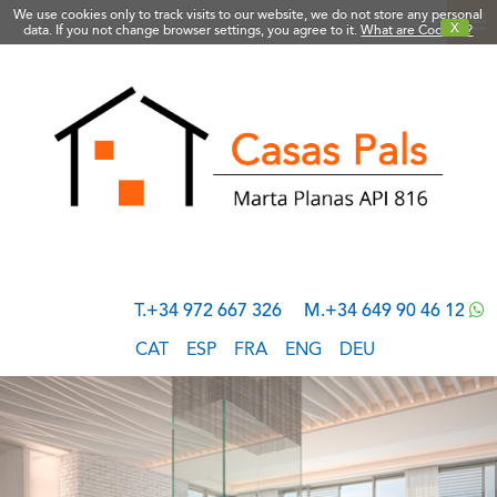
We use cookies only to track visits to our website, we do not store any personal
X
data. If you not change browser settings, you agree to it.
What are Cookies?
T.+34 972 667 326
M.+34 649 90 46 12
CAT
ESP
FRA
ENG
DEU