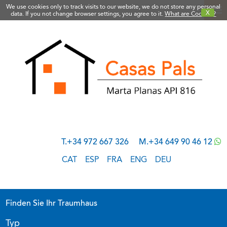
We use cookies only to track visits to our website, we do not store any personal
X
data. If you not change browser settings, you agree to it.
What are Cookies?
T.+34 972 667 326
M.+34 649 90 46 12
CAT
ESP
FRA
ENG
DEU
Finden Sie Ihr Traumhaus
Typ