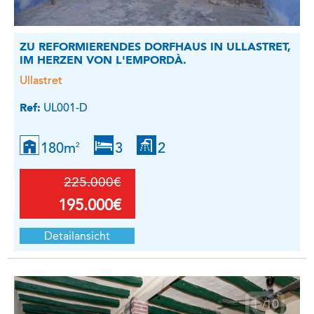
ZU REFORMIERENDES DORFHAUS IN ULLASTRET,
IM HERZEN VON L'EMPORDÀ.
Ullastret
Ref:
UL001-D
180m
3
2
2
225.000€
195.000€
Detailansicht
1
/
10