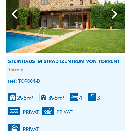
STEINHAUS IM STRADTZENTRUM VON TORRENT
Torrent
Ref:
TOR004-D
295m
396m
4
3
2
2
PRIVAT
PRIVAT
PRIVAT