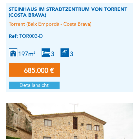
STEINHAUS IM STRADTZENTRUM VON TORRENT
(COSTA BRAVA)
Torrent (Baix Empordà - Costa Brava)
Ref:
TOR003-D
197m
3
3
2
685.000 €
Detailansicht
1
/
10