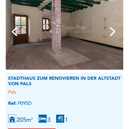
STADTHAUS ZUM RENOVIEREN IN DER ALTSTADT
VON PALS
Pals
Ref:
P095D
205m
3
1
2