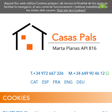
Aquest lloc web utilitza Cookies pròpies i de tercers la finalitat de les quals és
X
facilitar la navegació, el seu correcte funcionament i realitzar estadístiques de
les visites dels usuaris.
Què són les Cookies?
T.+34 972 667 326
M.+34 649 90 46 12
CAT
ESP
FRA
ENG
DEU
COOKIES