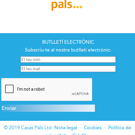
BUTLLETÍ ELECTRÒNIC
Subscriu-te al nostre butlletí electrònic:
© 2019 Casas Pals Ltd
Nota legal
·
Cookies
·
Política de