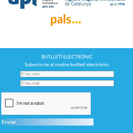
BUTLLETÍ ELECTRÒNIC
Subscriu-te al nostre butlletí electrònic: