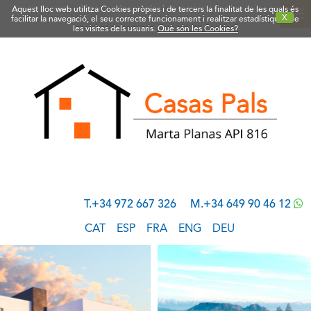
Aquest lloc web utilitza Cookies pròpies i de tercers la finalitat de les quals és
X
facilitar la navegació, el seu correcte funcionament i realitzar estadístiques de
les visites dels usuaris.
Què són les Cookies?
T.+34 972 667 326
M.+34 649 90 46 12
CAT
ESP
FRA
ENG
DEU