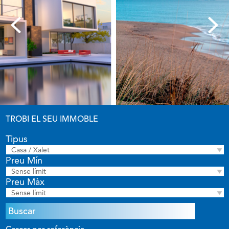
TROBI EL SEU IMMOBLE
Tipus
Casa / Xalet
Preu Mín
Sense límit
Preu Màx
Sense límit