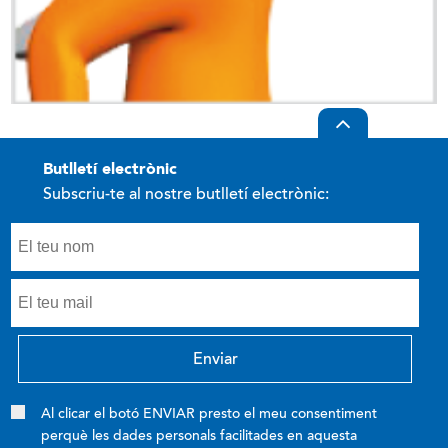
butlletí electrònic
Subscriu-te al nostre butlletí electrònic:
Al clicar el botó ENVIAR presto el meu consentiment
perquè les dades personals facilitades en aquesta