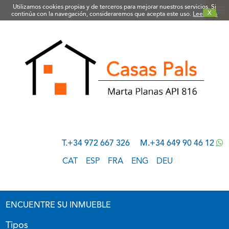
Utilizamos cookies propias y de terceros para mejorar nuestros servicios. Si
X
continúa con la navegación, consideraremos que acepta este uso.
Leer más
T.+34 972 667 326
M.+34 649 90 46 12
CAT
ESP
FRA
ENG
DEU
ENCUENTRE SU INMUEBLE
Tipos