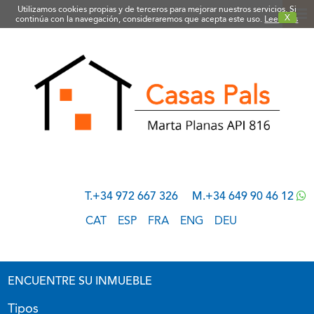
Utilizamos cookies propias y de terceros para mejorar nuestros servicios. Si
X
continúa con la navegación, consideraremos que acepta este uso.
Leer más
T.+34 972 667 326
M.+34 649 90 46 12
CAT
ESP
FRA
ENG
DEU
ENCUENTRE SU INMUEBLE
Tipos