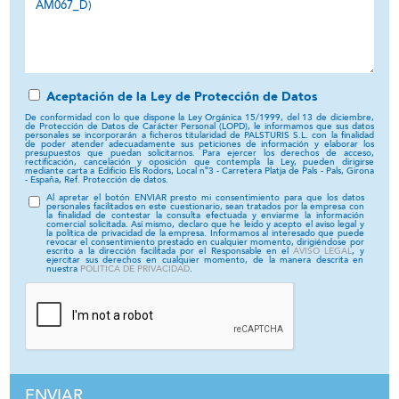
Aceptación de la Ley de Protección de Datos
De conformidad con lo que dispone la Ley Orgánica 15/1999, del 13 de diciembre,
de Protección de Datos de Carácter Personal (LOPD), le informamos que sus datos
personales se incorporarán a ficheros titularidad de PALSTURIS S.L. con la finalidad
de poder atender adecuadamente sus peticiones de información y elaborar los
presupuestos que puedan solicitarnos. Para ejercer los derechos de acceso,
rectificación, cancelación y oposición que contempla la Ley, pueden dirigirse
mediante carta a Edificio Els Rodors, Local nº3 - Carretera Platja de Pals - Pals, Girona
- España, Ref. Protección de datos.
Al apretar el botón ENVIAR presto mi consentimiento para que los datos
personales facilitados en este cuestionario, sean tratados por la empresa con
la finalidad de contestar la consulta efectuada y enviarme la información
comercial solicitada. Así mismo, declaro que he leido y acepto el aviso legal y
la política de privacidad de la empresa. Informamos al interesado que puede
revocar el consentimiento prestado en cualquier momento, dirigiéndose por
escrito a la dirección facilitada por el Responsable en el
AVISO LEGAL
, y
ejercitar sus derechos en cualquier momento, de la manera descrita en
nuestra
POLITICA DE PRIVACIDAD
.
ENVIAR