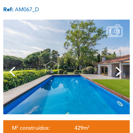
Ref:
AM067_D
1
/
31
M
construídos:
429m
2
2