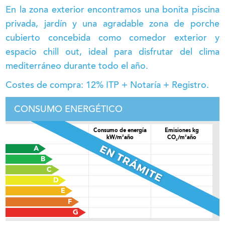
En la zona exterior encontramos una bonita piscina
privada, jardín y una agradable zona de porche
cubierto concebida como comedor exterior y
espacio chill out, ideal para disfrutar del clima
mediterráneo durante todo el año.
Costes de compra: 12% ITP + Notaría + Registro.
CONSUMO ENERGÉTICO
Consumo de energía
Emisiones kg
2
2
kW/m
año
CO
/m
año
2
A
B
C
D
E
F
G