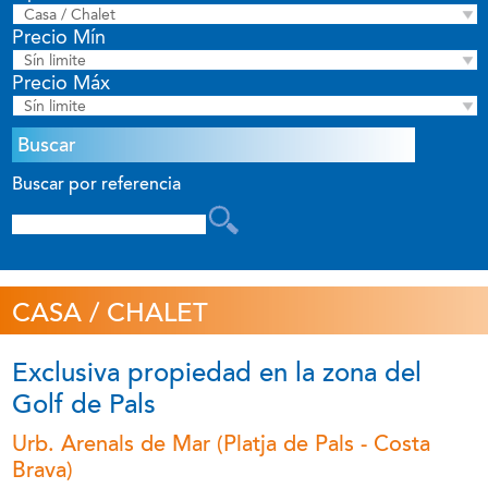
Casa / Chalet
Precio Mín
Sín limite
Precio Máx
Sín limite
Buscar por referencia
CASA / CHALET
Exclusiva propiedad en la zona del
Golf de Pals
Urb. Arenals de Mar (Platja de Pals - Costa
Brava)